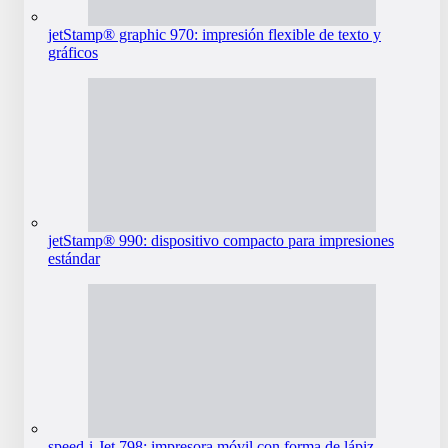
jetStamp® graphic 970: impresión flexible de texto y
gráficos
jetStamp® 990: dispositivo compacto para impresiones
estándar
speed-i-Jet 798: impresora móvil con forma de lápiz