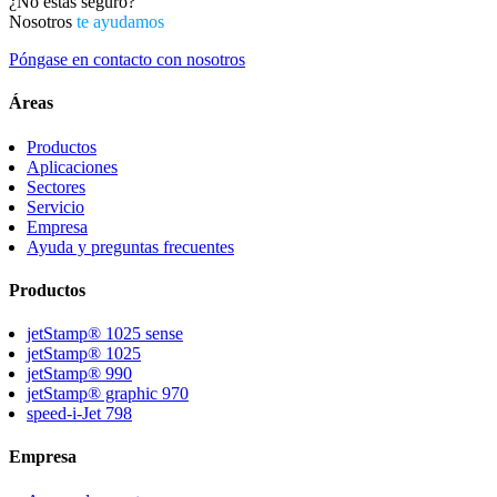
¿No estás seguro?
Nosotros
te ayudamos
Póngase en contacto con nosotros
Áreas
Productos
Aplicaciones
Sectores
Servicio
Empresa
Ayuda y preguntas frecuentes
Productos
jetStamp® 1025 sense
jetStamp® 1025
jetStamp® 990
jetStamp® graphic 970
speed-i-Jet 798
Empresa