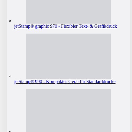
jetStamp® graphic 970 - Flexibler Text- & Grafikdruck
jetStamp® 990 - Kompaktes Gerät für Standarddrucke