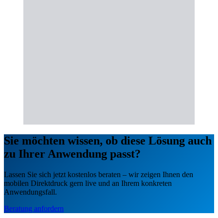
Sie möchten wissen, ob diese Lösung auch
zu Ihrer Anwendung passt?
Lassen Sie sich jetzt kostenlos beraten – wir zeigen Ihnen den
mobilen Direktdruck gern live und an Ihrem konkreten
Anwendungsfall.
Beratung anfordern