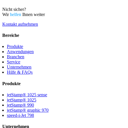
Nicht sicher?
Wir
helfen
Ihnen weiter
Kontakt aufnehmen
Bereiche
Produkte
Anwendungen
Branchen
Service
Unternehmen
Hilfe & FAQs
Produkte
jetStamp® 1025 sense
jetStamp® 1025
jetStamp® 990
jetStamp® graphic 970
speed-i-Jet 798
Unternehmen