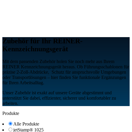
Zubehör für Ihr REINER-
Kennzeichnungsgerät
Mit dem passenden Zubehör holen Sie noch mehr aus Ihrem
REINER Kennzeichnungsgerät heraus. Ob Führungsschablonen für
präzise 2-Zoll-Abdrücke, Schutz für anspruchsvolle Umgebungen
oder Transportlösungen – hier finden Sie funktionale Ergänzungen
für Ihren Arbeitsalltag.
Unser Zubehör ist exakt auf unsere Geräte abgestimmt und
unterstützt Sie dabei, effizienter, sicherer und komfortabler zu
arbeiten.
Produkte
Alle Produkte
jetStamp® 1025