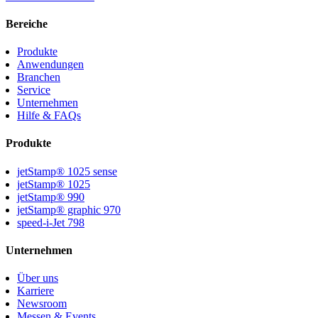
Bereiche
Produkte
Anwendungen
Branchen
Service
Unternehmen
Hilfe & FAQs
Produkte
jetStamp® 1025 sense
jetStamp® 1025
jetStamp® 990
jetStamp® graphic 970
speed-i-Jet 798
Unternehmen
Über uns
Karriere
Newsroom
Messen & Events