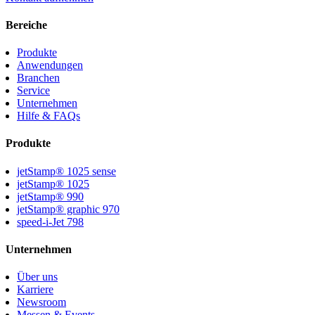
Bereiche
Produkte
Anwendungen
Branchen
Service
Unternehmen
Hilfe & FAQs
Produkte
jetStamp® 1025 sense
jetStamp® 1025
jetStamp® 990
jetStamp® graphic 970
speed-i-Jet 798
Unternehmen
Über uns
Karriere
Newsroom
Messen & Events