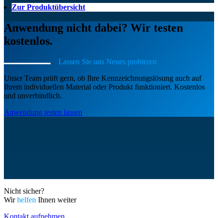
Zur Produktübersicht
Anwendung nicht dabei? Wir testen
kostenlos.
Lassen Sie uns Neues probieren
Unser Team prüft gern, ob Ihre Kennzeichnungslösung auch auf
Ihrem individuellen Material oder Produkt funktioniert. Kostenlos
und unverbindlich.
Anwendung testen lassen
Nicht sicher?
Wir
helfen
Ihnen weiter
Kontakt aufnehmen