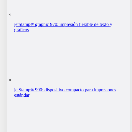
jetStamp® graphic 970: impresión flexible de texto y
gráficos
jetStamp® 990: dispositivo compacto para impresiones
estándar