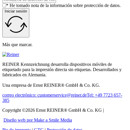
* He tomado nota de la información sobre protección de datos.
Iniciar sesión
Más que marcar.
REINER Kennzeichnung desarrolla dispositivos móviles de
etiquetado para la impresión directa sin etiquetas. Desarrollados y
fabricados en Alemania.
Una empresa de Ernst REINER® GmbH & Co. KG.
correo electrónico: customerservice@reiner.de
Tel: +49 7723 657-
385
Copyright ©2026 Ernst REINER® GmbH & Co. KG |
Diseño web por Make a Smile Media
Pie de imprenta
|
GTC
|
Protección de datos