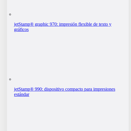
jetStamp® graphic 970: impresión flexible de texto y
gráficos
jetStamp® 990: dispositivo compacto para impresiones
estándar