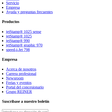
Servicio
Empresa
Ayuda y preguntas frecuentes
Productos
jetStamp® 1025 sense
jetStamp® 1025
jetStamp® 990
jetStamp® graphic 970
speed-i-Jet 798
Empresa
Acerca de nosotros
Carrera profesional
Newsroom
Ferias y eventos
Portal del concesionario
Grupo REINER
Suscríbase a nuestro boletín