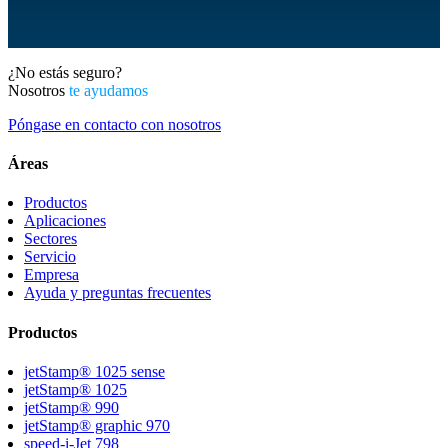
¿No estás seguro?
Nosotros
te ayudamos
Póngase en contacto con nosotros
Áreas
Productos
Aplicaciones
Sectores
Servicio
Empresa
Ayuda y preguntas frecuentes
Productos
jetStamp® 1025 sense
jetStamp® 1025
jetStamp® 990
jetStamp® graphic 970
speed-i-Jet 798