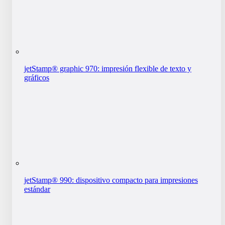
jetStamp® graphic 970: impresión flexible de texto y
gráficos
jetStamp® 990: dispositivo compacto para impresiones
estándar