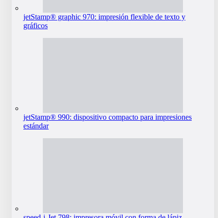
jetStamp® graphic 970: impresión flexible de texto y
gráficos
jetStamp® 990: dispositivo compacto para impresiones
estándar
speed-i-Jet 798: impresora móvil con forma de lápiz