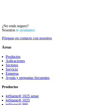
¿No estás seguro?
Nosotros
te ayudamos
Póngase en contacto con nosotros
Áreas
Productos
Aplicaciones
Sectores
Servicio
Empresa
Ayuda y preguntas frecuentes
Productos
jetStamp® 1025 sense
jetStamp® 1025
jetStamp® 990