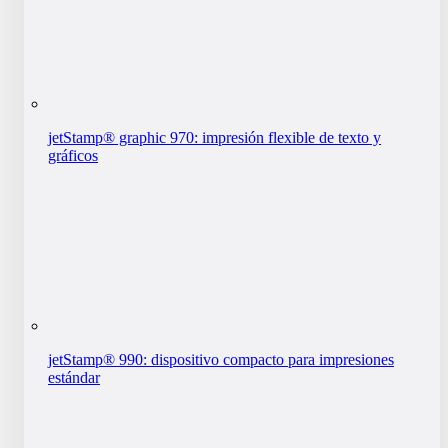
jetStamp® graphic 970: impresión flexible de texto y
gráficos
jetStamp® 990: dispositivo compacto para impresiones
estándar