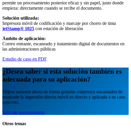
permite un procesamiento posterior eficaz y sin papel, justo donde
empieza: directamente cuando se recibe el documento.
Solución utilizada:
Impresora móvil de codificación y marcaje por chorro de tinta
jetStamp® 1025
con estación de liberación
Ámbito de aplicación:
Correo entrante, escaneado y tratamiento digital de documentos en
las administraciones públicas
Estudio de caso en PDF
¿Desea saber si esta solución también es
adecuada para su aplicación?
Déjese asesorar ahora de forma gratuita: estaremos encantados de
mostrarle la impresión directa móvil en directo y aplicada a su caso
concreto.
Solicitar asesoramiento
Otros temas