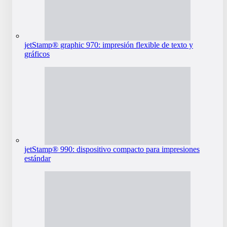
jetStamp® graphic 970: impresión flexible de texto y
gráficos
jetStamp® 990: dispositivo compacto para impresiones
estándar