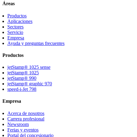
Áreas
Productos
Aplicaciones
Sectores
Servicio
Empresa
Ayuda y preguntas frecuentes
Productos
jetStamp® 1025 sense
jetStamp® 1025
jetStamp® 990
jetStamp® graphic 970
speed-i-Jet 798
Empresa
Acerca de nosotros
Carrera profesional
Newsroom
Ferias y eventos
Portal del concesionario