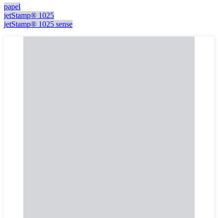
papel
jetStamp® 1025
jetStamp® 1025 sense