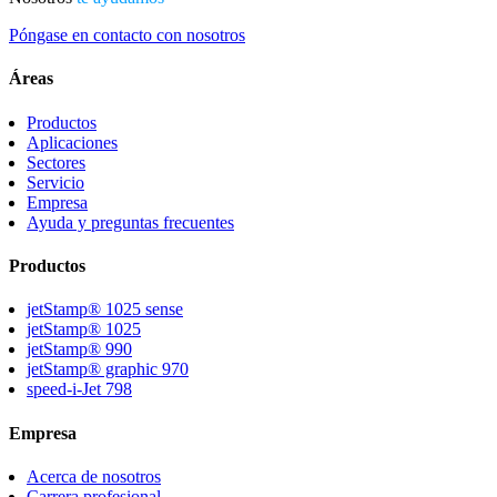
Póngase en contacto con nosotros
Áreas
Productos
Aplicaciones
Sectores
Servicio
Empresa
Ayuda y preguntas frecuentes
Productos
jetStamp® 1025 sense
jetStamp® 1025
jetStamp® 990
jetStamp® graphic 970
speed-i-Jet 798
Empresa
Acerca de nosotros
Carrera profesional