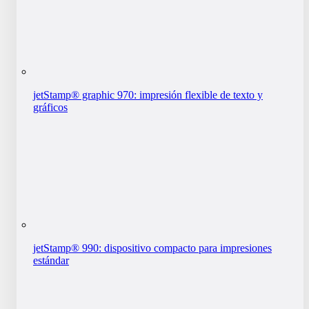
jetStamp® graphic 970: impresión flexible de texto y
gráficos
jetStamp® 990: dispositivo compacto para impresiones
estándar