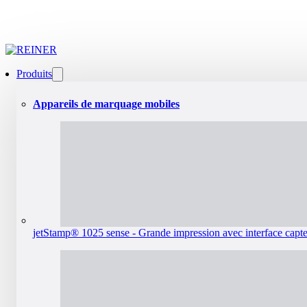
Produits
Appareils de marquage mobiles
jetStamp® 1025 sense - Grande impression avec interface capt