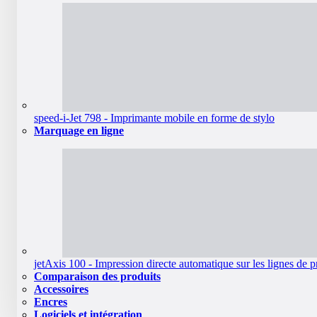
speed-i-Jet 798 - Imprimante mobile en forme de stylo
Marquage en ligne
jetAxis 100 - Impression directe automatique sur les lignes de 
Comparaison des produits
Accessoires
Encres
Logiciels et intégration