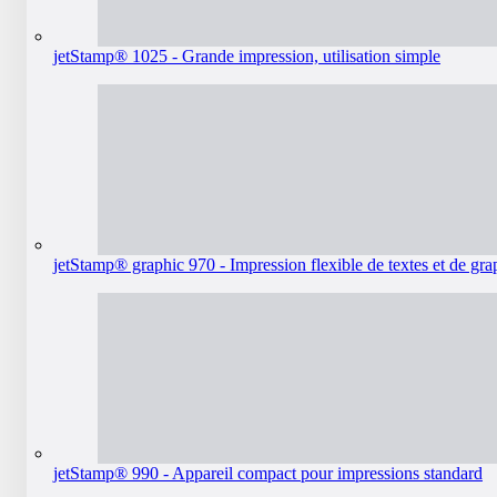
jetStamp® 1025 - Grande impression, utilisation simple
jetStamp® graphic 970 - Impression flexible de textes et de gr
jetStamp® 990 - Appareil compact pour impressions standard