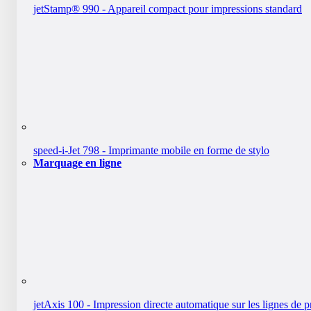
jetStamp® 990 - Appareil compact pour impressions standard
speed-i-Jet 798 - Imprimante mobile en forme de stylo
Marquage en ligne
jetAxis 100 - Impression directe automatique sur les lignes de 