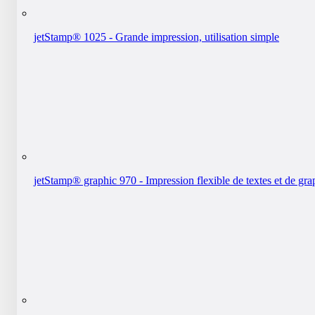
jetStamp® 1025 - Grande impression, utilisation simple
jetStamp® graphic 970 - Impression flexible de textes et de gr