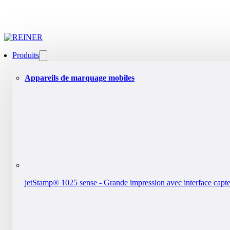
Produits
Appareils de marquage mobiles
jetStamp® 1025 sense - Grande impression avec interface capt