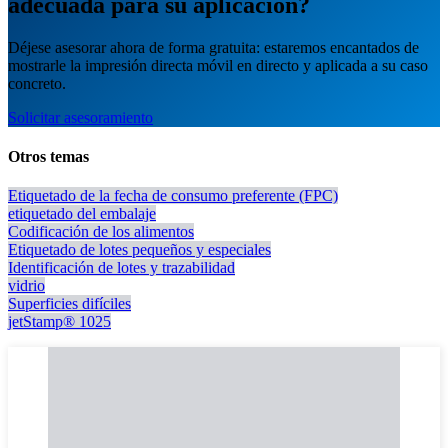
adecuada para su aplicación?
Déjese asesorar ahora de forma gratuita: estaremos encantados de
mostrarle la impresión directa móvil en directo y aplicada a su caso
concreto.
Solicitar asesoramiento
Otros temas
Etiquetado de la fecha de consumo preferente (FPC)
etiquetado del embalaje
Codificación de los alimentos
Etiquetado de lotes pequeños y especiales
Identificación de lotes y trazabilidad
vidrio
Superficies difíciles
jetStamp® 1025