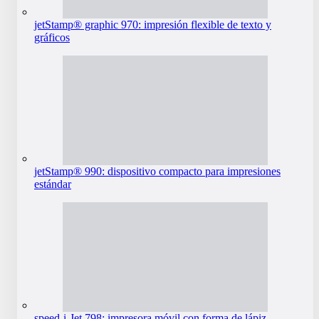
jetStamp® graphic 970: impresión flexible de texto y
gráficos
jetStamp® 990: dispositivo compacto para impresiones
estándar
speed-i-Jet 798: impresora móvil con forma de lápiz