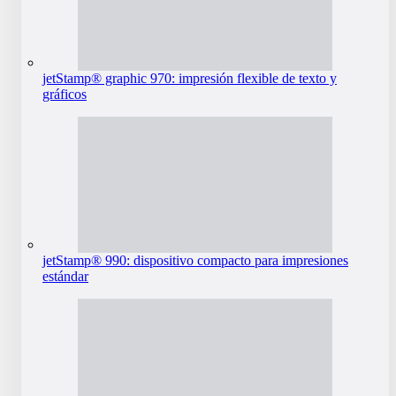
jetStamp® graphic 970: impresión flexible de texto y
gráficos
jetStamp® 990: dispositivo compacto para impresiones
estándar