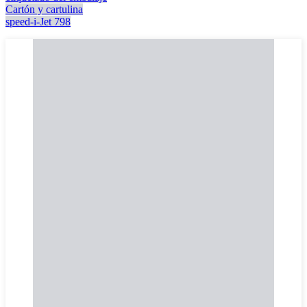
Cartón y cartulina
speed-i-Jet 798