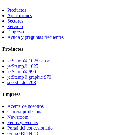
Productos
Aplicaciones
Sectores
Servicio
Empresa
Ayuda y preguntas frecuentes
Productos
jetStamp® 1025 sense
jetStamp® 1025
jetStamp® 990
jetStamp® graphic 970
speed-i-Jet 798
Empresa
Acerca de nosotros
Carrera profesional
Newsroom
Ferias y eventos
Portal del concesionario
Grupo REINER