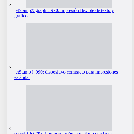
jetStamp® graphic 970: impresión flexible de texto y
gráficos
jetStamp® 990: dispositivo compacto para impresiones
estándar
speed-i-Jet 798: impresora móvil con forma de lápiz