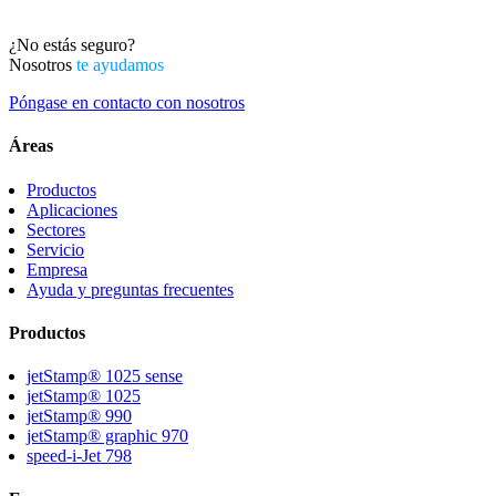
¿No estás seguro?
Nosotros
te ayudamos
Póngase en contacto con nosotros
Áreas
Productos
Aplicaciones
Sectores
Servicio
Empresa
Ayuda y preguntas frecuentes
Productos
jetStamp® 1025 sense
jetStamp® 1025
jetStamp® 990
jetStamp® graphic 970
speed-i-Jet 798