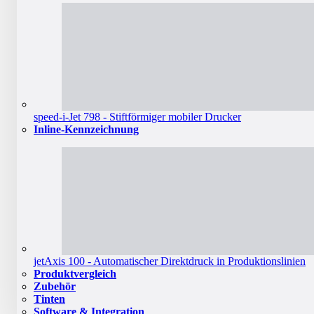
speed-i-Jet 798 - Stiftförmiger mobiler Drucker
Inline-Kennzeichnung
jetAxis 100 - Automatischer Direktdruck in Produktionslinien
Produktvergleich
Zubehör
Tinten
Software & Integration