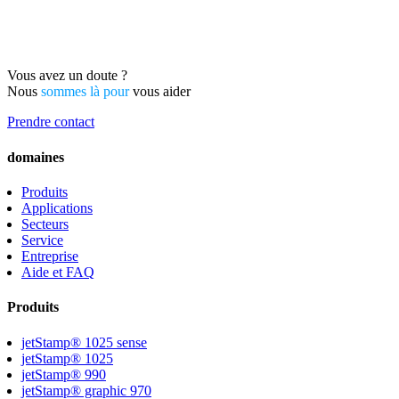
Vous avez un doute ?
Nous
sommes là pour
vous aider
Prendre contact
domaines
Produits
Applications
Secteurs
Service
Entreprise
Aide et FAQ
Produits
jetStamp® 1025 sense
jetStamp® 1025
jetStamp® 990
jetStamp® graphic 970