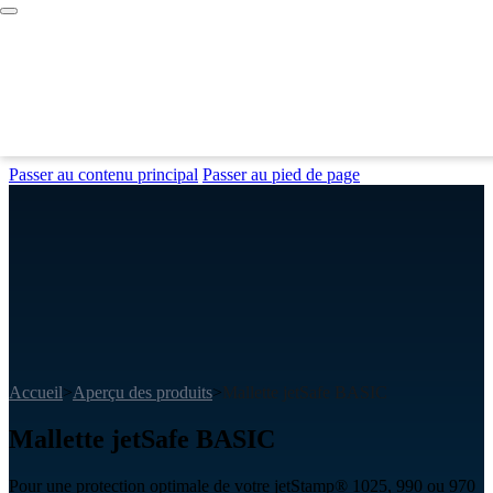
Passer au contenu principal
Passer au pied de page
Accueil
>
Aperçu des produits
>
Mallette jetSafe BASIC
Mallette jetSafe BASIC
Pour une protection optimale de votre jetStamp® 1025, 990 ou 970