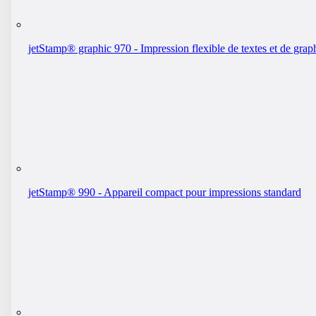
jetStamp® graphic 970 - Impression flexible de textes et de grap
jetStamp® 990 - Appareil compact pour impressions standard