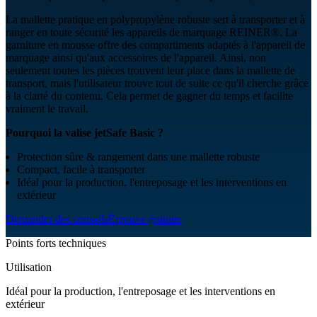
La mallette pratique en polypropylène robuste sert à transporter et à
ranger en toute sécurité les appareils de marquage REINER®. La
garniture en mousse offre des compartiments adaptés à l'appareil de
marquage ainsi qu'aux accessoires de l'appareil. Ainsi, non
seulement toutes les pièces trouvent leur place dans la mallette de
transport, mais l'utilisateur trouve tout de suite ce qu'il cherche grâce
à la clarté du contenu. Cela permet de gagner du temps et facilite
vraiment le travail.
Pourquoi la valise jetSafe Basic ?
Protection sûre & rangement dans une mallette robuste
Compact, facile à transporter
Idéal pour la production, l'entreposage et les interventions en
extérieur
Demander des conseils
Épreuve gratuite
Points forts techniques
Utilisation
Idéal pour la production, l'entreposage et les interventions en
extérieur