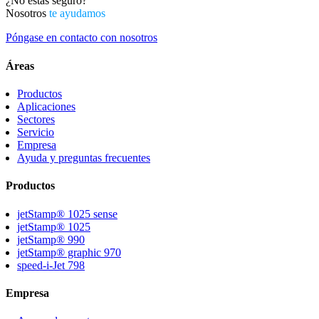
¿No estás seguro?
Nosotros
te ayudamos
Póngase en contacto con nosotros
Áreas
Productos
Aplicaciones
Sectores
Servicio
Empresa
Ayuda y preguntas frecuentes
Productos
jetStamp® 1025 sense
jetStamp® 1025
jetStamp® 990
jetStamp® graphic 970
speed-i-Jet 798
Empresa