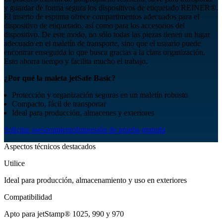
y guardar de forma segura los dispositivos de etiquetado REINER®.
El inserto de espuma ofrece compartimentos adecuados para el
dispositivo de etiquetado, así como para los accesorios del
dispositivo. De este modo, no sólo todas las piezas tienen un lugar
adecuado en el maletín de transporte, sino que el usuario puede
encontrar enseguida lo que busca gracias a la clara organización.
Esto ahorra tiempo y facilita mucho el trabajo.
¿Por qué la maleta jetSafe Basic?
Protección y organización seguras en un maletín robusto
Compacto, fácil de transportar
Ideal para producción, almacenes y exteriores
Solicitar asesoramiento
Impresión de prueba gratuita
Aspectos técnicos destacados
Utilice
Ideal para producción, almacenamiento y uso en exteriores
Compatibilidad
Apto para jetStamp® 1025, 990 y 970