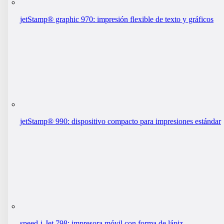
jetStamp® graphic 970: impresión flexible de texto y gráficos
jetStamp® 990: dispositivo compacto para impresiones estándar
speed-i-Jet 798: impresora móvil con forma de lápiz