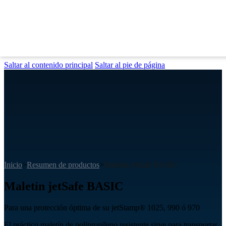
Saltar al contenido principal
Saltar al pie de página
Inicio
>
Resumen de productos
>
Maletín jetSafe BASIC
Maletín jetSafe BASIC
Para una protección óptima de su jetStamp® 1025, 990 ó 970
El práctico maletín de polipropileno resistente sirve para transportar