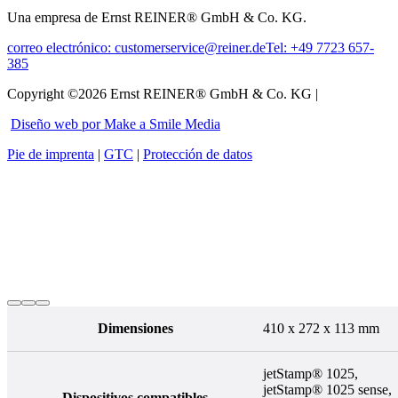
Una empresa de Ernst REINER® GmbH & Co. KG.
correo electrónico: customerservice@reiner.de
Tel: +49 7723 657-
385
Copyright ©2026 Ernst REINER® GmbH & Co. KG |
Diseño web por Make a Smile Media
Pie de imprenta
|
GTC
|
Protección de datos
Dimensiones
410 x 272 x 113 mm
jetStamp® 1025,
jetStamp® 1025 sense,
Dispositivos compatibles