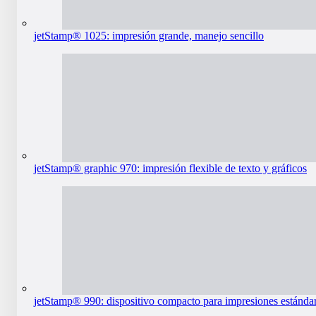
jetStamp® 1025: impresión grande, manejo sencillo
jetStamp® graphic 970: impresión flexible de texto y gráficos
jetStamp® 990: dispositivo compacto para impresiones estánda