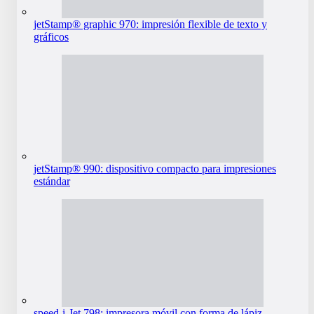
jetStamp® graphic 970: impresión flexible de texto y
gráficos
jetStamp® 990: dispositivo compacto para impresiones
estándar
speed-i-Jet 798: impresora móvil con forma de lápiz