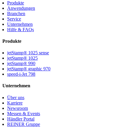
Produkte
Anwendungen
Branchen
Service
Unternehmen
Hilfe & FAQs
Produkte
jetStamp® 1025 sense
jetStamp® 1025
jetStamp® 990
jetStamp® graphic 970
speed-i-Jet 798
Unternehmen
Über uns
Karriere
Newsroom
Messen & Events
Händler Portal
REINER Gruppe