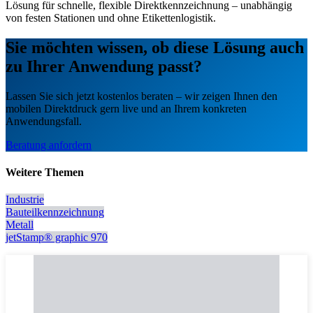
Lösung für schnelle, flexible Direktkennzeichnung – unabhängig
von festen Stationen und ohne Etikettenlogistik.
Sie möchten wissen, ob diese Lösung auch
zu Ihrer Anwendung passt?
Lassen Sie sich jetzt kostenlos beraten – wir zeigen Ihnen den
mobilen Direktdruck gern live und an Ihrem konkreten
Anwendungsfall.
Beratung anfordern
Weitere Themen
Industrie
Bauteilkennzeichnung
Metall
jetStamp® graphic 970