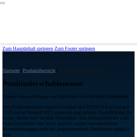
Zum Hauptinhalt springen
Zum Footer springen
Startseite
>
Produktübersicht
>
Postitionierschablonenset
Postitionierschablonenset
Präzise Kennzeichnung von Kleinteilen und flexiblen Materialien
Das Positionierschablonenset erweitert den REINER® jetStamp®
1025 und jetStamp® 1025 sense um eine präzise Druckführung für
kleine, dünne oder flexible Materialien. Der Abdruckbereich wird
exakt positioniert und sicher geführt, sodass reproduzierbare
Kennzeichnungen auch auf anspruchsvollen Oberflächen möglich
sind.