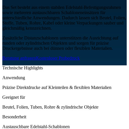
Das Set besteht aus einem stabilen Edelstahl-Befestigungsrahmen
sowie mehreren austauschbaren Schabloneneinsätzen für
unterschiedliche Anwendungen. Dadurch lassen sich Beutel, Folien,
Stoffe, Tuben, Rohre, Kabel oder kleine Verpackungen sauber und
gleichmäßig kennzeichnen.
Zusätzliche Distanzschablonen unterstützen die Ausrichtung auf
runden oder zylindrischen Objekten und sorgen für präzise
Druckergebnisse auch bei dünnen oder flexiblen Materialien.
Beratung anfragen
Kostenloser Probedruck
Technische Highlights
Anwendung
Präzise Direktdrucke auf Kleinteilen & flexiblen Materialien
Geeignet für
Beutel, Folien, Tuben, Rohre & zylindrische Objekte
Besonderheit
Austauschbare Edelstahl-Schablonen