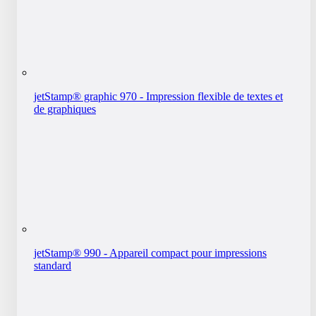
jetStamp® graphic 970 - Impression flexible de textes et
de graphiques
jetStamp® 990 - Appareil compact pour impressions
standard