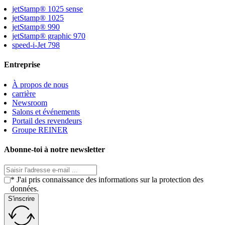
jetStamp® 1025 sense
jetStamp® 1025
jetStamp® 990
jetStamp® graphic 970
speed-i-Jet 798
Entreprise
À propos de nous
carrière
Newsroom
Salons et événements
Portail des revendeurs
Groupe REINER
Abonne-toi à notre newsletter
* J'ai pris connaissance des informations sur la protection des
données.
S'inscrire