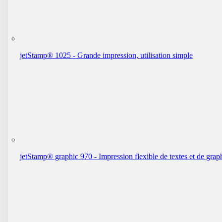
jetStamp® 1025 - Grande impression, utilisation simple
jetStamp® graphic 970 - Impression flexible de textes et de grap