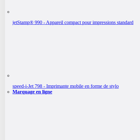
jetStamp® 990 - Appareil compact pour impressions standard
speed-i-Jet 798 - Imprimante mobile en forme de stylo
Marquage en ligne