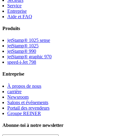
Secteurs
Service
Entreprise
Aide et FAQ
Produits
jetStamp® 1025 sense
jetStamp® 1025
jetStamp® 990
jetStamp® graphic 970
speed-i-Jet 798
Entreprise
À propos de nous
carrière
Newsroom
Salons et événements
Portail des revendeurs
Groupe REINER
Abonne-toi à notre newsletter