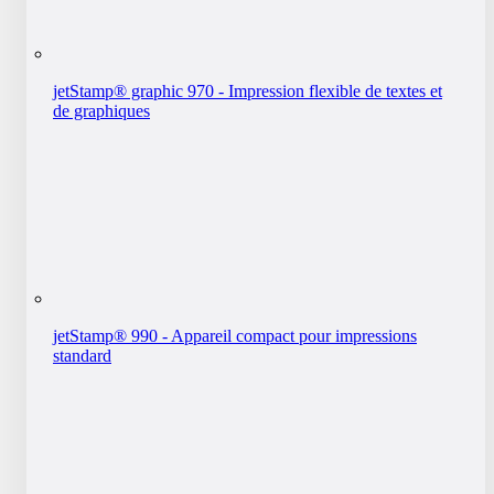
jetStamp® graphic 970 - Impression flexible de textes et
de graphiques
jetStamp® 990 - Appareil compact pour impressions
standard