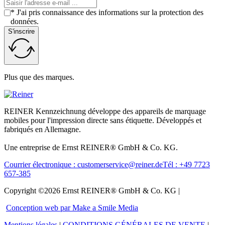
* J'ai pris connaissance des informations sur la protection des
données.
S'inscrire
Plus que des marques.
REINER Kennzeichnung développe des appareils de marquage
mobiles pour l'impression directe sans étiquette. Développés et
fabriqués en Allemagne.
Une entreprise de Ernst REINER® GmbH & Co. KG.
Courrier électronique : customerservice@reiner.de
Tél : +49 7723
657-385
Copyright ©2026 Ernst REINER® GmbH & Co. KG |
Conception web par Make a Smile Media
Mentions légales
|
CONDITIONS GÉNÉRALES DE VENTE
|