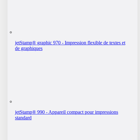
jetStamp® graphic 970 - Impression flexible de textes et
de graphiques
jetStamp® 990 - Appareil compact pour impressions
standard