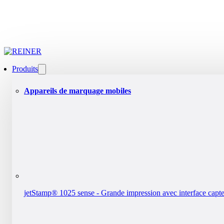
Produits
Appareils de marquage mobiles
jetStamp® 1025 sense - Grande impression avec interface capt