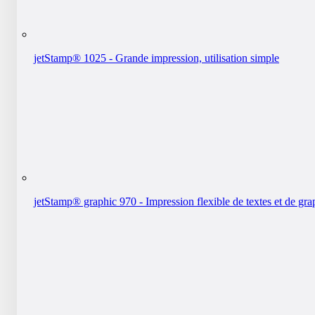
jetStamp® 1025 - Grande impression, utilisation simple
jetStamp® graphic 970 - Impression flexible de textes et de gr