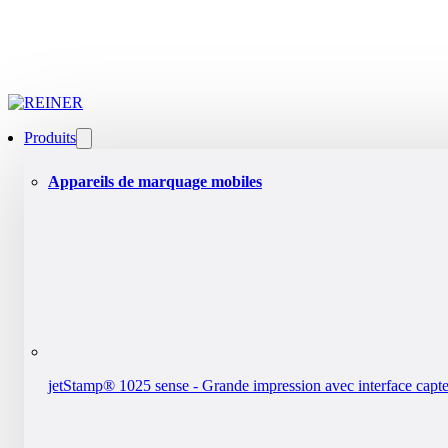
Produits
Appareils de marquage mobiles
jetStamp® 1025 sense - Grande impression avec interface capt