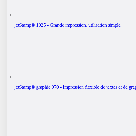
jetStamp® 1025 - Grande impression, utilisation simple
jetStamp® graphic 970 - Impression flexible de textes et de gr