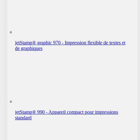
jetStamp® graphic 970 - Impression flexible de textes et
de graphiques
jetStamp® 990 - Appareil compact pour impressions
standard