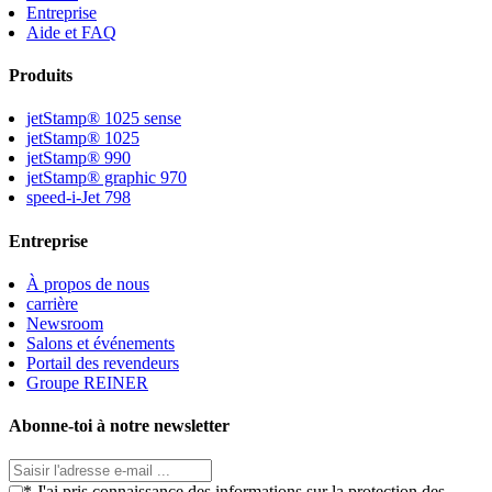
Entreprise
Aide et FAQ
Produits
jetStamp® 1025 sense
jetStamp® 1025
jetStamp® 990
jetStamp® graphic 970
speed-i-Jet 798
Entreprise
À propos de nous
carrière
Newsroom
Salons et événements
Portail des revendeurs
Groupe REINER
Abonne-toi à notre newsletter
* J'ai pris connaissance des informations sur la protection des