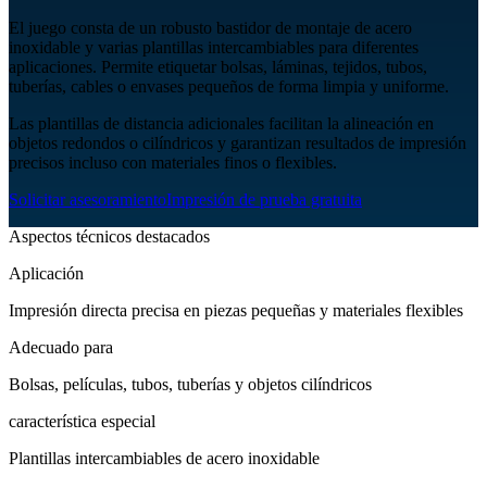
El juego consta de un robusto bastidor de montaje de acero
inoxidable y varias plantillas intercambiables para diferentes
aplicaciones. Permite etiquetar bolsas, láminas, tejidos, tubos,
tuberías, cables o envases pequeños de forma limpia y uniforme.
Las plantillas de distancia adicionales facilitan la alineación en
objetos redondos o cilíndricos y garantizan resultados de impresión
precisos incluso con materiales finos o flexibles.
Solicitar asesoramiento
Impresión de prueba gratuita
Aspectos técnicos destacados
Aplicación
Impresión directa precisa en piezas pequeñas y materiales flexibles
Adecuado para
Bolsas, películas, tubos, tuberías y objetos cilíndricos
característica especial
Plantillas intercambiables de acero inoxidable