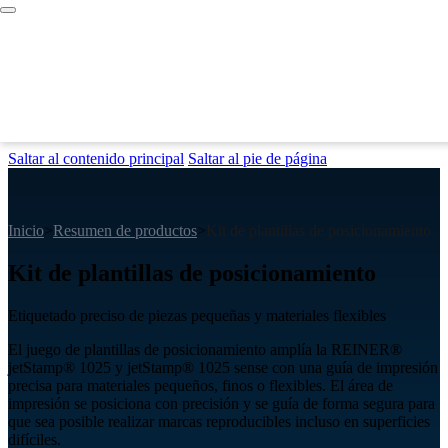
Saltar al contenido principal
Saltar al pie de página
Inicio
>
Resumen de productos
>
Kit de plantillas de posicionamiento
Kit de plantillas de posicionamiento
Etiquetado preciso de piezas pequeñas y materiales flexibles
El juego de plantillas de posicionamiento amplía la REINER®
jetStamp® 1025 y jetStamp® 1025 sense con una guía de impresión
precisa para materiales pequeños, finos o flexibles. El área de
impresión se posiciona con precisión y se guía de forma segura para
que sea posible realizar marcas reproducibles incluso en superficies
difíciles.