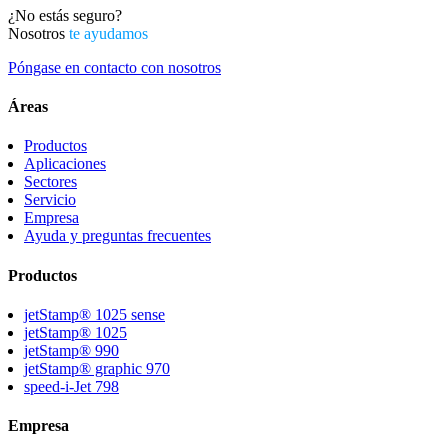
¿No estás seguro?
Nosotros
te ayudamos
Póngase en contacto con nosotros
Áreas
Productos
Aplicaciones
Sectores
Servicio
Empresa
Ayuda y preguntas frecuentes
Productos
jetStamp® 1025 sense
jetStamp® 1025
jetStamp® 990
jetStamp® graphic 970
speed-i-Jet 798
Empresa