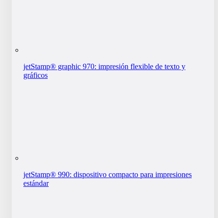
jetStamp® graphic 970: impresión flexible de texto y
gráficos
jetStamp® 990: dispositivo compacto para impresiones
estándar